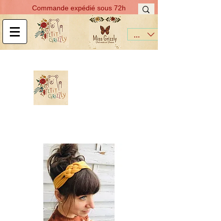
Commande expédié sous 72h
EUR (€)