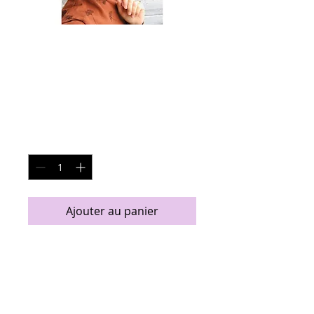
Bandeau Tressé
Curry
Prix
27,00 €
Quantité
*
Ajouter au panier
Bandeau confortable en jersey
noué
Laver à la machine à l'eau froide,