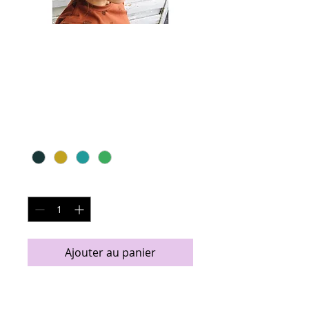
Bandeau Tressé
Canard
Prix
27,00 €
Couleur
*
Quantité
*
Ajouter au panier
Bandeau confortable en jersey
noué