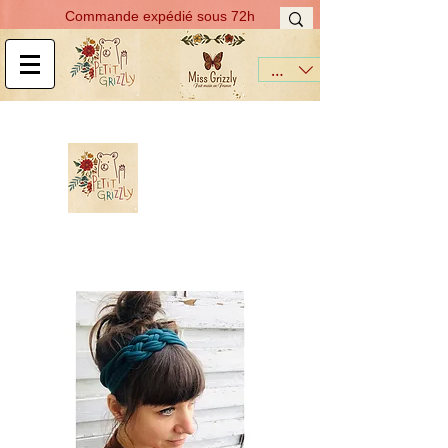
Commande expédié sous 72h
EUR (€)