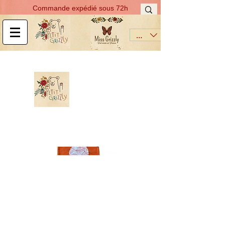
Commande expédié sous 72h
EUR (€)
T-shirt - Glacier
Tropical
Prix
À partir de
26,00€