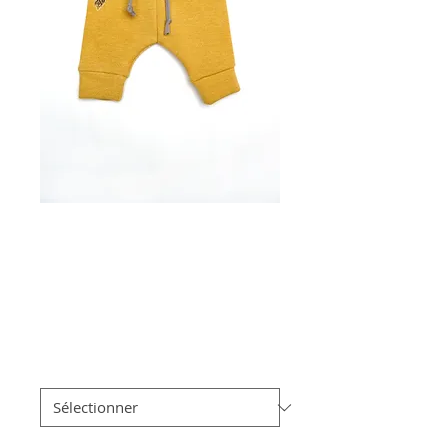
Pantalon -
Tournesol
Prix
À partir de
28,00€
promotionnel
Taille
*