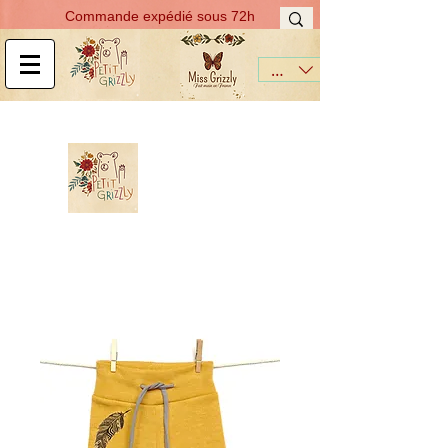
Commande expédié sous 72h
EUR (€)