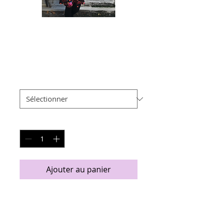
Robe Gypsy
Flower
Prix
115,00 €
Taille
*
Quantité
*
Ajouter au panier
Robe Patineuse en Jersey, manche
3/4