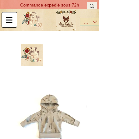
Commande expédié sous 72h
EUR (€)