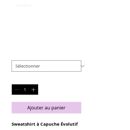
Sweat Hoodie
Évolutif - Trees
Prix
45,00 €
Taille
*
Quantité
*
Ajouter au panier
Sweatshirt à Capuche Évolutif